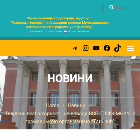
НОВИНИ
Home
Новини
Тиждень безбар’єрності: співпраця ВСП “ТЕФК МНАУ” з
громадською організацією “Tato hub”